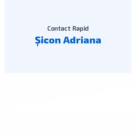
Contact rapid
Șicon Adriana
Contact Rapid
Șicon Adriana
+40 756 145 228